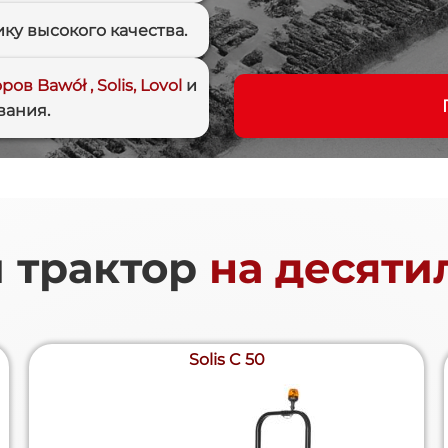
ку высокого качества.
оров
Bawół , Solis, Lovol
и
вания.
й трактор
на десяти
Solis C 50