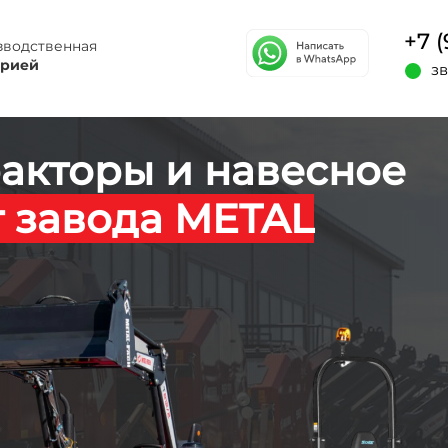
+7 
зводственная
орией
з
акторы и навесное
т завода
METAL