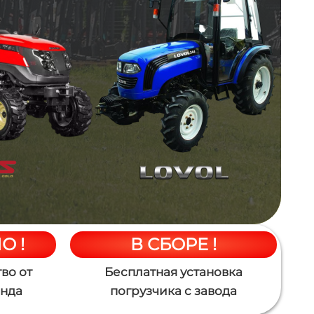
О !
В СБОРЕ !
во от
Бесплатная установка
енда
погрузчика с завода