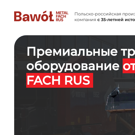
Польско-российская прои
компания
с 35-летней ист
Премиальные тр
оборудование
о
FACH RUS