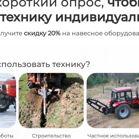
короткий опрос,
чтоб
технику индивидуал
олучите
скидку 20%
на навесное оборудов
спользовать технику?
аботы
Строительство
Частное использов