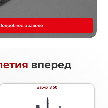
Подробнее о заводе
летия
вперед
Bawół
S 50