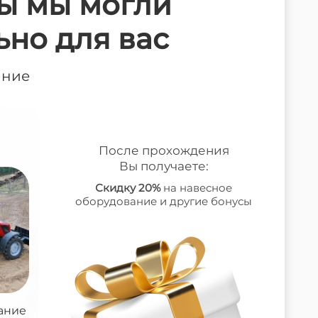
ы мы могли
ьно для вас
ание
Вопрос 2 из 5
Когда вы планируете покуп
После прохождения
Вы получаете:
Скидку 20%
на навесное
В ближайшие 2 недели
В течен
оборудование и другие бонусы
Пока только изучаю варианты
ание