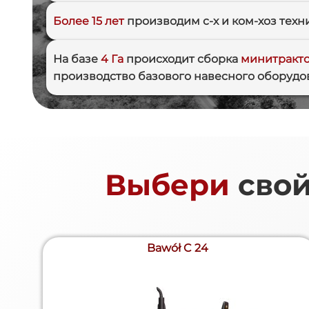
Более 15 лет
производим с-х и ком-хоз техни
На базе
4 Га
происходит сборка
минитракт
производство базового навесного оборудо
Выбери
сво
Bawół C 24